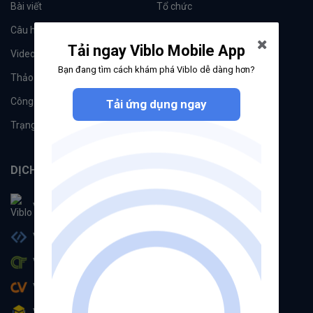
Bài viết
Tổ chức
Câu hỏi
Tags
Tải ngay Viblo Mobile App
Videos
Tác giả
Bạn đang tìm cách khám phá Viblo dễ dàng hơn?
Thảo luận
Đề xuất hệ thống
Công cụ
Machine Learning
Tải ứng dụng ngay
Trạng thái hệ thống
DỊCH VỤ
Viblo
Viblo Code
Viblo CTF
Viblo CV
Viblo Learning