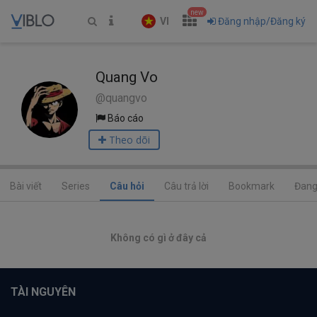
new
VI
Đăng nhập/Đăng ký
Quang Vo
@quangvo
Báo cáo
Theo dõi
Bài viết
Series
Câu hỏi
Câu trả lời
Bookmark
Đang
Không có gì ở đây cả
TÀI NGUYÊN