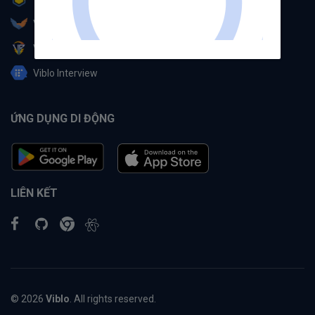
Viblo Partner
Viblo Battle
Viblo Interview
ỨNG DỤNG DI ĐỘNG
LIÊN KẾT
© 2026
Viblo
. All rights reserved.