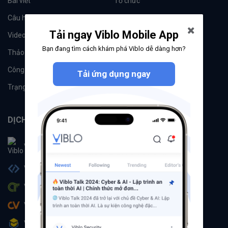
Bài viết
Tổ chức
Câu hỏi
Tags
Tải ngay Viblo Mobile App
Videos
Tác giả
Bạn đang tìm cách khám phá Viblo dễ dàng hơn?
Thảo luận
Đề xuất hệ thống
Công cụ
Machine Learning
Tải ứng dụng ngay
Trạng thái hệ thống
DỊCH VỤ
Viblo
Viblo Code
Viblo CTF
Viblo CV
Viblo Learning