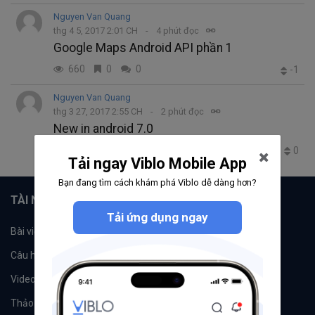
Nguyen Van Quang
thg 4 5, 2017 2:01 CH
4 phút đọc
Google Maps Android API phần 1
660
0
0
-1
Nguyen Van Quang
thg 3 27, 2017 2:55 CH
2 phút đọc
New in android 7.0
122
0
0
0
Tải ngay Viblo Mobile App
Bạn đang tìm cách khám phá Viblo dễ dàng hơn?
TÀI NGUYÊN
Tải ứng dụng ngay
Bài viết
Tổ chức
Câu hỏi
Tags
Videos
Tác giả
Thảo luận
Đề xuất hệ thống