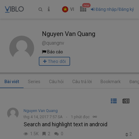
new
VI
Đăng nhập/Đăng ký
Nguyen Van Quang
@quangnv
Báo cáo
Theo dõi
Bài viết
Series
Câu hỏi
Câu trả lời
Bookmark
Đang
Nguyen Van Quang
thg 4 14, 2017 7:57 SA
1 phút đọc
Search and highlight text in android
1.5K
2
0
2