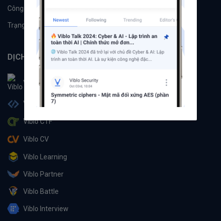
Công cụ
Machine Learning
Trạng thái hệ thống
DỊCH VỤ
Viblo
Viblo Code
Viblo CTF
Viblo CV
Viblo Learning
Viblo Partner
Viblo Battle
Viblo Interview