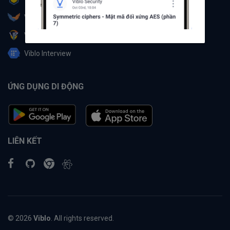
Viblo Partner
Viblo Battle
Viblo Interview
ỨNG DỤNG DI ĐỘNG
LIÊN KẾT
© 2026
Viblo
. All rights reserved.