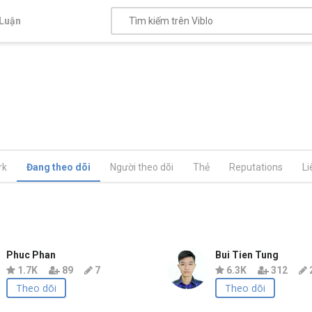
Luận
rk
Đang theo dõi
Người theo dõi
Thẻ
Reputations
Li
Phuc Phan
Bui Tien Tung
1.7K
89
7
6.3K
312
Theo dõi
Theo dõi