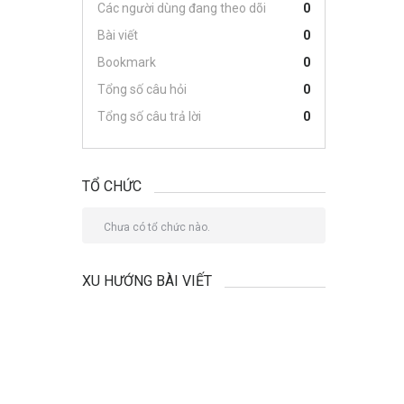
Các người dùng đang theo dõi
0
Bài viết
0
Bookmark
0
Tổng số câu hỏi
0
Tổng số câu trả lời
0
TỔ CHỨC
Chưa có tổ chức nào.
XU HƯỚNG BÀI VIẾT