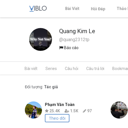
Bài Viết
Thảo 
Hỏi Đáp
Quang Kim Le
@quang2312tp
Báo cáo
Bài viết
Series
Câu hỏi
Câu trả lời
Bookma
Đối tượng:
Tác giả
Phạm Văn Toàn
25.4K
1.5K
97
Theo dõi