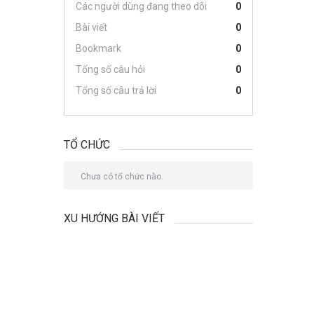
Các người dùng đang theo dõi
0
Bài viết
0
Bookmark
0
Tổng số câu hỏi
0
Tổng số câu trả lời
0
TỔ CHỨC
Chưa có tổ chức nào.
XU HƯỚNG BÀI VIẾT