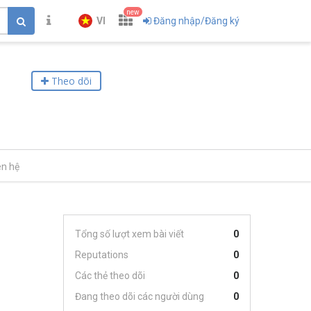
new
VI
Đăng nhập/Đăng ký
Theo dõi
ên hệ
Tổng số lượt xem bài viết
0
Reputations
0
Các thẻ theo dõi
0
Đang theo dõi các người dùng
0