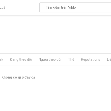
Luận
rk
Đang theo dõi
Người theo dõi
Thẻ
Reputations
Li
Không có gì ở đây cả