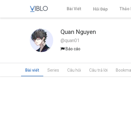
Bài Viết
Thảo 
Hỏi Đáp
Quan Nguyen
@quan01
Báo cáo
Bài viết
Series
Câu hỏi
Câu trả lời
Bookma