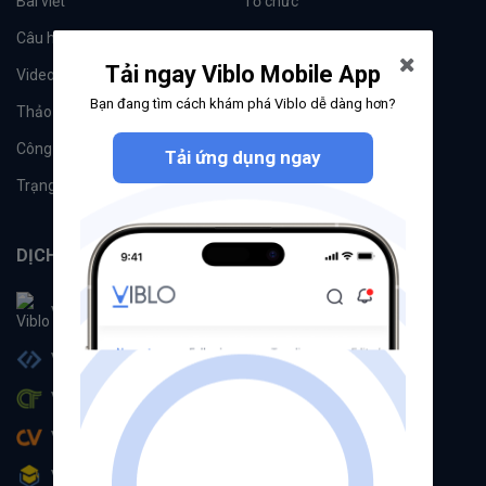
Bài viết
Tổ chức
Câu hỏi
Tags
Tải ngay Viblo Mobile App
Videos
Tác giả
Bạn đang tìm cách khám phá Viblo dễ dàng hơn?
Thảo luận
Đề xuất hệ thống
Công cụ
Machine Learning
Tải ứng dụng ngay
Trạng thái hệ thống
DỊCH VỤ
Viblo
Viblo Code
Viblo CTF
Viblo CV
Viblo Learning