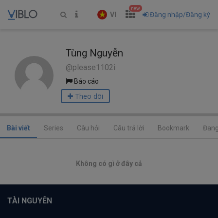
new
VI
Đăng nhập/Đăng ký
Tùng Nguyễn
@please1102i
Báo cáo
Theo dõi
Bài viết
Series
Câu hỏi
Câu trả lời
Bookmark
Đang
Không có gì ở đây cả
TÀI NGUYÊN