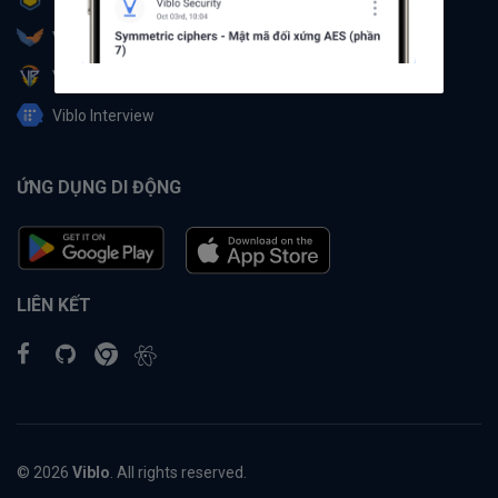
Viblo Partner
Viblo Battle
Viblo Interview
ỨNG DỤNG DI ĐỘNG
LIÊN KẾT
© 2026
Viblo
. All rights reserved.