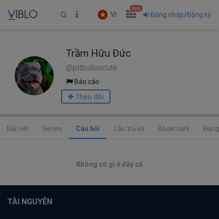
new
VI
Đăng nhập/Đăng ký
Trầm Hữu Đức
@pitbullsocute
Báo cáo
Theo dõi
Bài viết
Series
Câu hỏi
Câu trả lời
Bookmark
Đang
Không có gì ở đây cả
TÀI NGUYÊN