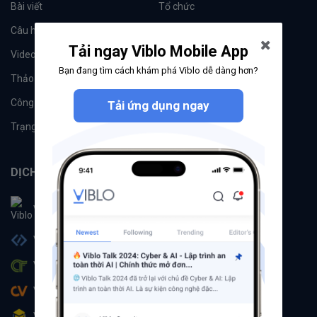
Bài viết
Tổ chức
Câu hỏi
Tags
Tải ngay Viblo Mobile App
Videos
Tác giả
Bạn đang tìm cách khám phá Viblo dễ dàng hơn?
Thảo luận
Đề xuất hệ thống
Công cụ
Machine Learning
Tải ứng dụng ngay
Trạng thái hệ thống
DỊCH VỤ
Viblo
Viblo Code
Viblo CTF
Viblo CV
Viblo Learning