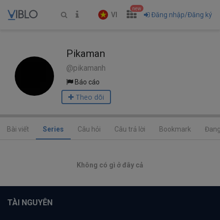
new
VI
Đăng nhập/Đăng ký
Pikaman
@pikamanh
Báo cáo
Theo dõi
Bài viết
Series
Câu hỏi
Câu trả lời
Bookmark
Đang
Không có gì ở đây cả
TÀI NGUYÊN