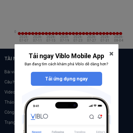
0
2026-
2026-
2026-
2026-
2026-
2026-
2026-
2026-
07-07
07-11
07-15
07-19
07-23
07-27
07-31
08-04
Tải ngay Viblo Mobile App
TÀI NGUYÊN
Bạn đang tìm cách khám phá Viblo dễ dàng hơn?
Bài viết
Tổ chức
Tải ứng dụng ngay
Câu hỏi
Tags
Videos
Tác giả
Thảo luận
Đề xuất hệ thống
Công cụ
Machine Learning
Trạng thái hệ thống