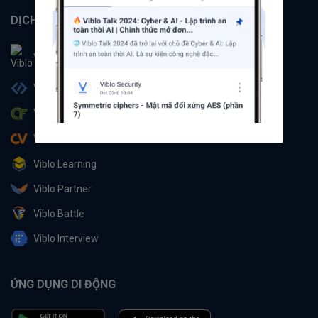
DỊCH VỤ
Viblo
Viblo Code
Viblo CTF
Viblo CV
Viblo Learning
Viblo Partner
Viblo Battle
Viblo Interview
ỨNG DỤNG DI ĐỘNG