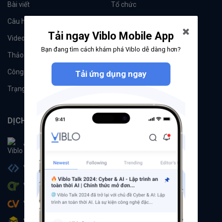
Bài viết
Tổ chức
Câu hỏi
Tags
Tải ngay Viblo Mobile App
Videos
Tác giả
Bạn đang tìm cách khám phá Viblo dễ dàng hơn?
Thảo luận
Đề xuất hệ thống
Công cụ
Machine Learning
Tải ứng dụng ngay
Trạng thái hệ thống
DỊCH VỤ
Viblo
Viblo Code
Viblo CTF
Viblo CV
Viblo Learning