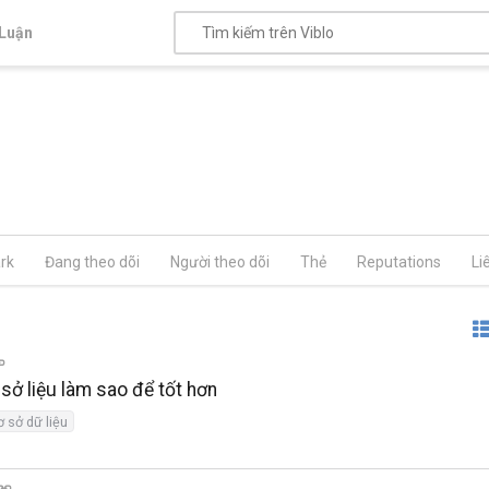
Luận
rk
Đang theo dõi
Người theo dõi
Thẻ
Reputations
Li
 sở liệu làm sao để tốt hơn
ơ sở dữ liệu