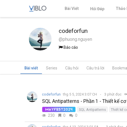
Bài Viết
Thảo 
Hỏi Đáp
codeforfun
@phuong.nguyen
Báo cáo
Bài viết
Series
Câu hỏi
Câu trả lời
Bookma
codeforfun
thg 5 5, 2024 3:07 CH
3 phút đọc
SQL Antipatterns - Phần 1 - Thiết kế cơ
SQL Antipatterns
Thiết kế c
MayFest2024
230
0
0
codeforfun
thg 4 13, 2024 3:01 SA
3 phút đọc