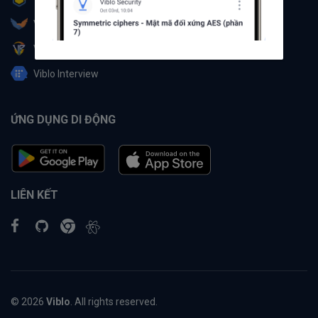
Viblo Partner
Viblo Battle
Viblo Interview
ỨNG DỤNG DI ĐỘNG
LIÊN KẾT
© 2026
Viblo
. All rights reserved.