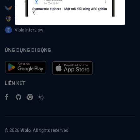
Viblo Partner
Viblo Battle
Viblo Interview
ỨNG DỤNG DI ĐỘNG
LIÊN KẾT
© 2026
Viblo
. All rights reserved.