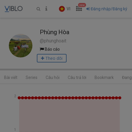
new
VI
Đăng nhập/Đăng ký
Phùng Hòa
@phunghoait
Báo cáo
Theo dõi
Bài viết
Series
Câu hỏi
Câu trả lời
Bookmark
Đang 
2
1