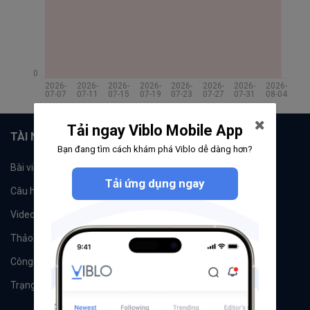
0
2026-
2026-
2026-
2026-
2026-
2026-
2026-
2026-
07-07
07-11
07-15
07-19
07-23
07-27
07-31
08-04
Tải ngay Viblo Mobile App
TÀI NGUYÊN
Bạn đang tìm cách khám phá Viblo dễ dàng hơn?
Bài viết
Tổ chức
Tải ứng dụng ngay
Câu hỏi
Tags
Videos
Tác giả
Thảo luận
Đề xuất hệ thống
Công cụ
Machine Learning
Trạng thái hệ thống