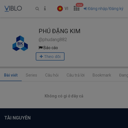
new
VI
Đăng nhập/Đăng ký
PHÚ ĐẶNG KIM
@phudang882
Báo cáo
Theo dõi
Bài viết
Series
Câu hỏi
Câu trả lời
Bookmark
Đang
Không có gì ở đây cả
TÀI NGUYÊN