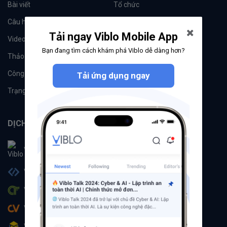
Bài viết
Tổ chức
Câu hỏi
Tags
Tải ngay Viblo Mobile App
Videos
Tác giả
Bạn đang tìm cách khám phá Viblo dễ dàng hơn?
Thảo luận
Đề xuất hệ thống
Công cụ
Machine Learning
Tải ứng dụng ngay
Trạng thái hệ thống
DỊCH VỤ
Viblo
Viblo Code
Viblo CTF
Viblo CV
Viblo Learning