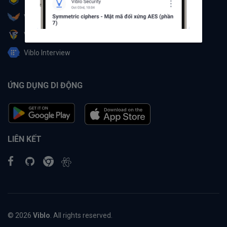
Viblo Partner
Viblo Battle
Viblo Interview
ỨNG DỤNG DI ĐỘNG
LIÊN KẾT
© 2026
Viblo
. All rights reserved.