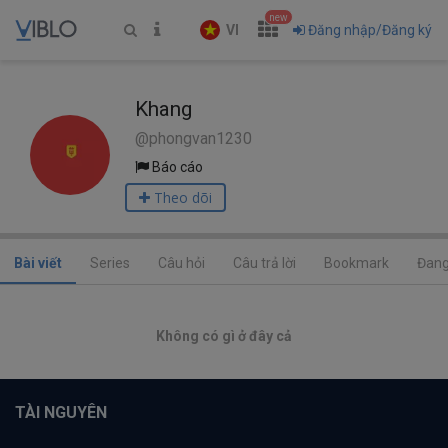
new
VI
Đăng nhập/Đăng ký
Khang
@phongvan1230
Báo cáo
Theo dõi
Bài viết
Series
Câu hỏi
Câu trả lời
Bookmark
Đang
Không có gì ở đây cả
TÀI NGUYÊN