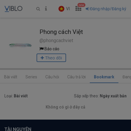
new
VI
Đăng nhập/Đăng ký
Phong cách Việt
@phongcachviet
Báo cáo
Theo dõi
Bài viết
Series
Câu hỏi
Câu trả lời
Bookmark
Đang
Loại:
Bài viết
Sắp xếp theo:
Ngày xuất bản
Không có gì ở đây cả
TÀI NGUYÊN