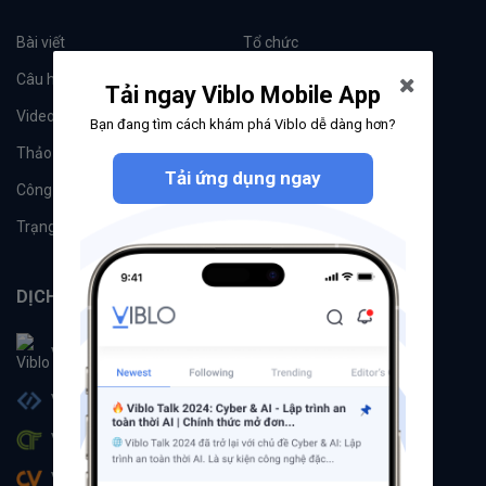
Bài viết
Tổ chức
Câu hỏi
Tags
Tải ngay Viblo Mobile App
Videos
Tác giả
Bạn đang tìm cách khám phá Viblo dễ dàng hơn?
Thảo luận
Đề xuất hệ thống
Tải ứng dụng ngay
Công cụ
Machine Learning
Trạng thái hệ thống
DỊCH VỤ
Viblo
Viblo Code
Viblo CTF
Viblo CV