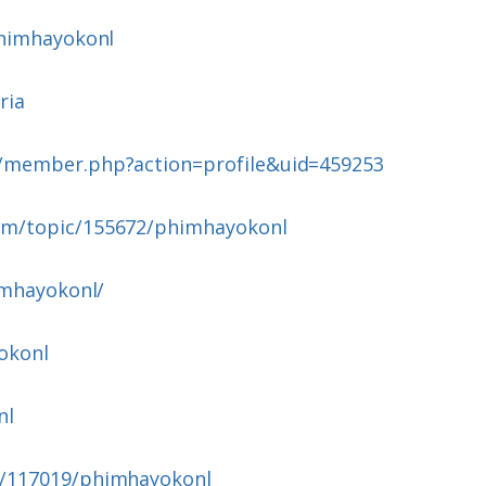
phimhayokonl
ria
/member.php?action=profile&uid=459253
um/topic/155672/phimhayokonl
imhayokonl/
yokonl
nl
c/117019/phimhayokonl