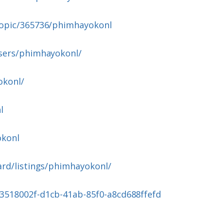
topic/365736/phimhayokonl
users/phimhayokonl/
okonl/
l
okonl
ard/listings/phimhayokonl/
3518002f-d1cb-41ab-85f0-a8cd688ffefd