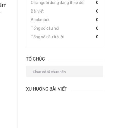
Các người dùng đang theo dõi
0
hám
Bài viết
0
ừ
Bookmark
0
Tổng số câu hỏi
0
Tổng số câu trả lời
0
TỔ CHỨC
Chưa có tổ chức nào.
XU HƯỚNG BÀI VIẾT