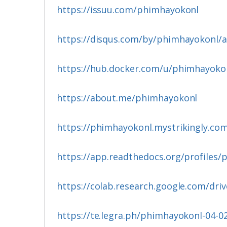
https://issuu.com/phimhayokonl
https://disqus.com/by/phimhayokonl/
https://hub.docker.com/u/phimhayoko
https://about.me/phimhayokonl
https://phimhayokonl.mystrikingly.co
https://app.readthedocs.org/profiles
https://colab.research.google.com/dr
https://te.legra.ph/phimhayokonl-04-0