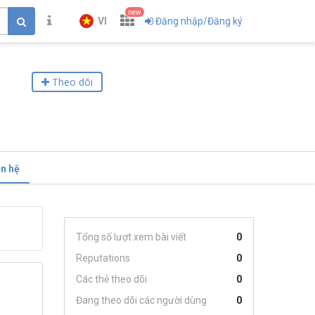
new
VI
Đăng nhập/Đăng ký
Theo dõi
ên hệ
Tổng số lượt xem bài viết
0
Reputations
0
Các thẻ theo dõi
0
Đang theo dõi các người dùng
0