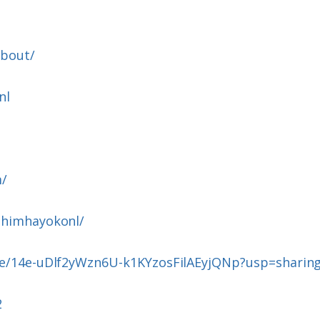
about/
nl
m/
/phimhayokonl/
ive/14e-uDlf2yWzn6U-k1KYzosFilAEyjQNp?usp=sharin
2