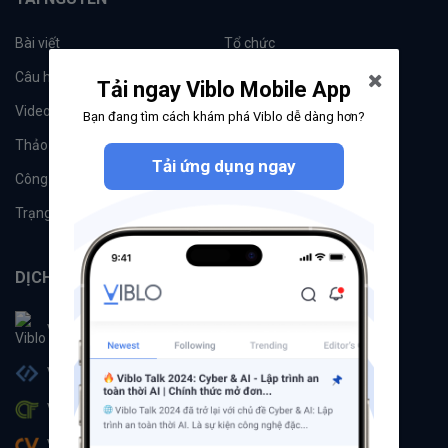
Bài viết
Tổ chức
Câu hỏi
Tags
Tải ngay Viblo Mobile App
Videos
Tác giả
Bạn đang tìm cách khám phá Viblo dễ dàng hơn?
Thảo luận
Đề xuất hệ thống
Tải ứng dụng ngay
Công cụ
Machine Learning
Trạng thái hệ thống
DỊCH VỤ
Viblo
Viblo Code
Viblo CTF
Viblo CV