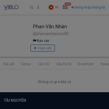
new
VI
Đăng nhập/Đăng ký
Phan Văn Nhân
@phanvannhansun98
Báo cáo
Theo dõi
Bài viết
Series
Câu hỏi
Câu trả lời
Bookmark
Đang 
Không có gì ở đây cả
TÀI NGUYÊN