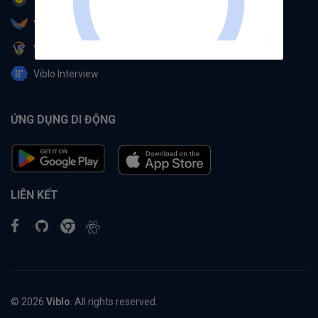
Viblo Partner
Viblo Battle
Viblo Interview
ỨNG DỤNG DI ĐỘNG
LIÊN KẾT
© 2026
Viblo
. All rights reserved.