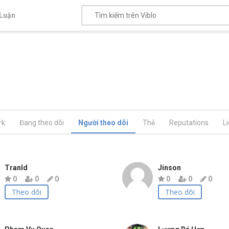
Luận
rk
Đang theo dõi
Người theo dõi
Thẻ
Reputations
L
Tranld
Jinson
0
0
0
0
0
0
Theo dõi
Theo dõi