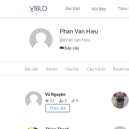
Bài Viết
Thảo 
Hỏi Đáp
Phan Van Hieu
@phan.van.hieu
Báo cáo
Bài viết
Series
Câu hỏi
Câu trả lời
Bookma
Vũ Nguyễn
21
3
0
Theo dõi