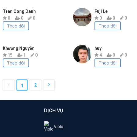
Tran Cong Danh
Fuji Le
0
0
0
0
0
0
Theo dõi
Theo dõi
Khương Nguyễn
huy
15
1
0
4
0
0
Theo dõi
Theo dõi
2
1
DỊCH VỤ
Viblo