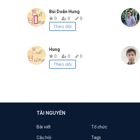
Bùi Doãn Hưng
0
0
0
Theo dõi
Hung
0
0
0
Theo dõi
TÀI NGUYÊN
Bài viết
Tổ chức
Câu hỏi
Tags