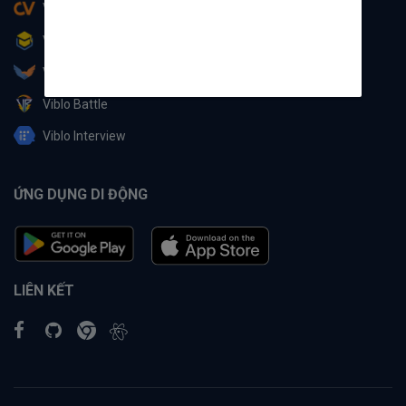
Viblo CV
Viblo Learning
Viblo Partner
Viblo Battle
Viblo Interview
ỨNG DỤNG DI ĐỘNG
LIÊN KẾT