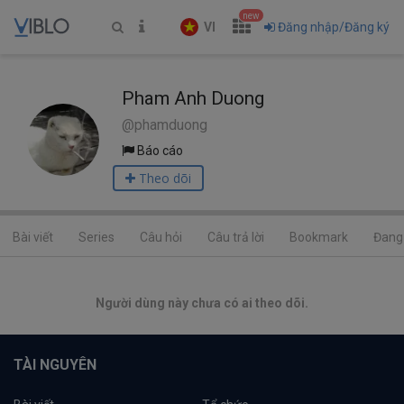
new
VI
Đăng nhập/Đăng ký
Pham Anh Duong
@phamduong
Báo cáo
Theo dõi
Bài viết
Series
Câu hỏi
Câu trả lời
Bookmark
Đang 
Người dùng này chưa có ai theo dõi.
TÀI NGUYÊN