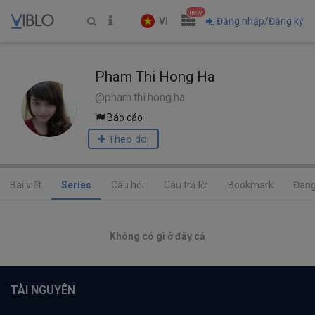
new
VI
Đăng nhập/Đăng ký
Pham Thi Hong Ha
@pham.thi.hong.ha
Báo cáo
Theo dõi
Bài viết
Series
Câu hỏi
Câu trả lời
Bookmark
Đang
Không có gì ở đây cả
TÀI NGUYÊN