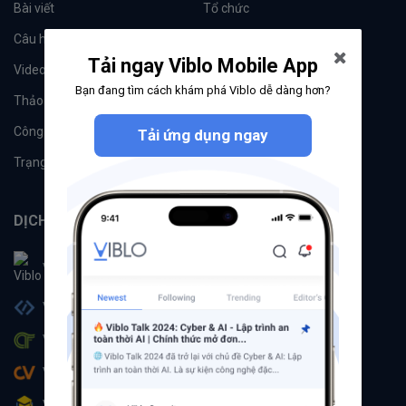
Bài viết
Tổ chức
Câu hỏi
Tags
Tải ngay Viblo Mobile App
Videos
Tác giả
Bạn đang tìm cách khám phá Viblo dễ dàng hơn?
Thảo luận
Đề xuất hệ thống
Công cụ
Machine Learning
Tải ứng dụng ngay
Trạng thái hệ thống
DỊCH VỤ
Viblo
Viblo Code
Viblo CTF
Viblo CV
Viblo Learning