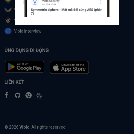
Viblo Partner
Viblo Battle
Viblo Interview
ỨNG DỤNG DI ĐỘNG
LIÊN KẾT
© 2026
Viblo
. All rights reserved.