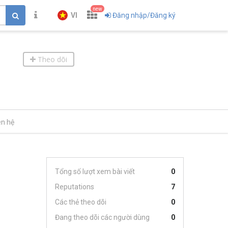
new
VI
Đăng nhập/Đăng ký
Theo dõi
ên hệ
Tổng số lượt xem bài viết
0
Reputations
7
Các thẻ theo dõi
0
Đang theo dõi các người dùng
0