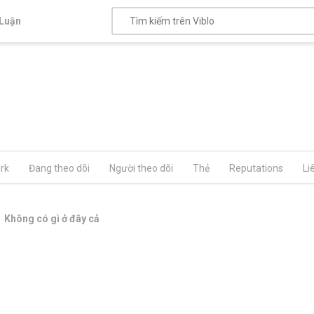
Luận
rk
Đang theo dõi
Người theo dõi
Thẻ
Reputations
Li
Không có gì ở đây cả