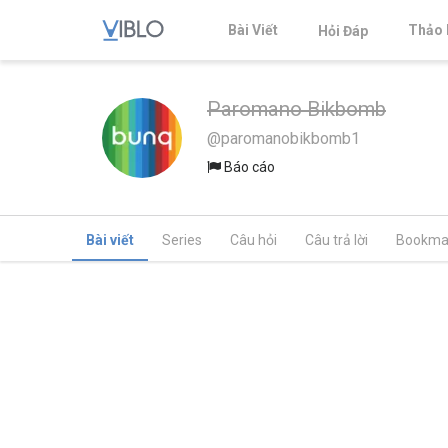
Bài Viết
Thảo 
Hỏi Đáp
Paromano Bikbomb
@paromanobikbomb1
Báo cáo
Bài viết
Series
Câu hỏi
Câu trả lời
Bookma