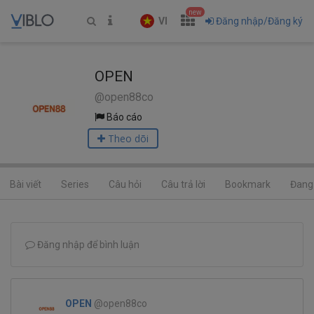
new
VI
Đăng nhập/Đăng ký
OPEN
@open88co
Báo cáo
Theo dõi
Bài viết
Series
Câu hỏi
Câu trả lời
Bookmark
Đang 
Đăng nhập để bình luận
OPEN
@open88co