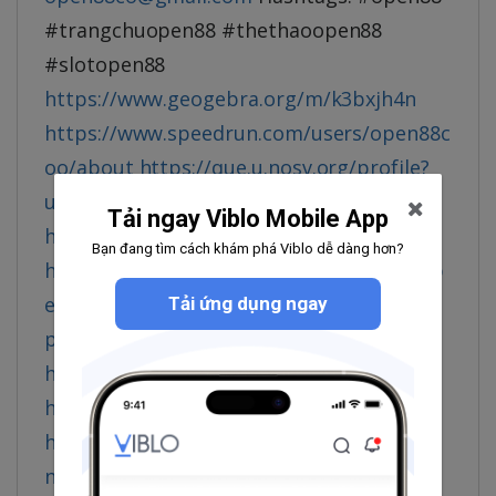
#trangchuopen88 #thethaoopen88
#slotopen88
https://www.geogebra.org/m/k3bxjh4n
https://www.speedrun.com/users/open88c
oo/about
https://que.u.nosv.org/profile?
user=open88co
Tải ngay Viblo Mobile App
https://estar.jp/users/2026501718
Bạn đang tìm cách khám phá Viblo dễ dàng hơn?
https://www.myminifactory.com/users/op
en88coo
https://www.chichi-
Tải ứng dụng ngay
pui.com/users/open88coo/
https://pubhtml5.com/homepage/onvzc/
https://camp-fire.jp/profile/open88coo
https://www.reverbnation.com/artist/ope
n88co2