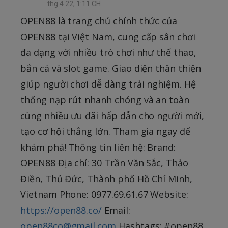
thg 4 22, 1:11 CH
OPEN88 là trang chủ chính thức của
OPEN88 tại Việt Nam, cung cấp sân chơi
đa dạng với nhiều trò chơi như thể thao,
bắn cá và slot game. Giao diện thân thiện
giúp người chơi dễ dàng trải nghiệm. Hệ
thống nạp rút nhanh chóng và an toàn
cùng nhiều ưu đãi hấp dẫn cho người mới,
tạo cơ hội thắng lớn. Tham gia ngay để
khám phá! Thông tin liên hệ: Brand:
OPEN88 Địa chỉ: 30 Trần Văn Sắc, Thảo
Điền, Thủ Đức, Thành phố Hồ Chí Minh,
Vietnam Phone: 0977.69.61.67 Website:
https://open88.co/
Email:
open88co@gmail.com
Hashtags: #open88