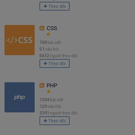
Theo dõi
CSS
769
bài viết
51
câu hỏi
5612
người theo dõi
Theo dõi
PHP
1204
bài viết
129
câu hỏi
3391
người theo dõi
Theo dõi