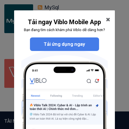
MySql
Tải ngay Viblo Mobile App
358
bài viết
55
câu hỏi
Bạn đang tìm cách khám phá Viblo dễ dàng hơn?
4714
người theo dõi
Theo dõi
Tải ứng dụng ngay
Laravel
1397
bài viết
285
câu hỏi
2760
người theo dõi
Theo dõi
TÀI NGUYÊN