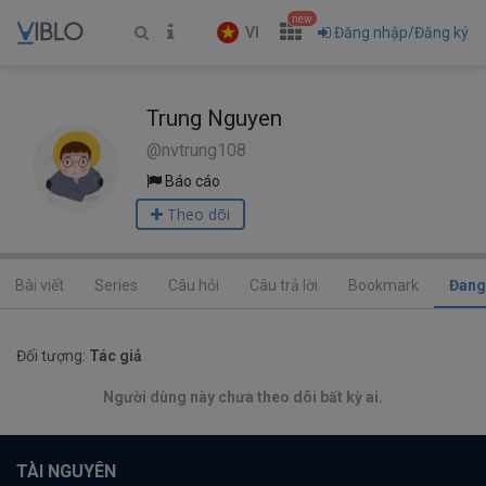
new
VI
Đăng nhập/Đăng ký
Trung Nguyen
@nvtrung108
Báo cáo
Theo dõi
Bài viết
Series
Câu hỏi
Câu trả lời
Bookmark
Đang
Đối tượng:
Tác giả
Người dùng này chưa theo dõi bất kỳ ai.
TÀI NGUYÊN