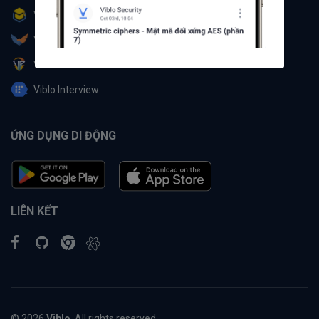
Viblo Learning
Viblo Partner
Viblo Battle
Viblo Interview
ỨNG DỤNG DI ĐỘNG
LIÊN KẾT
© 2026
Viblo
. All rights reserved.