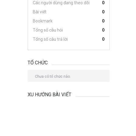
Các người dùng đang theo dõi
0
Bài viết
0
Bookmark
0
Tổng số câu hỏi
0
Tổng số câu trả lời
0
TỔ CHỨC
Chưa có tổ chức nào.
XU HƯỚNG BÀI VIẾT