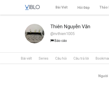
Bài Viết
Thảo 
Hỏi Đáp
Thiên Nguyễn Văn
@nvthien1005
Báo cáo
Bài viết
Series
Câu hỏi
Câu trả lời
Bookma
Người 