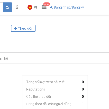
new
VI
Đăng nhập/Đăng ký
Theo dõi
iên hệ
Tổng số lượt xem bài viết
0
Reputations
0
Các thẻ theo dõi
0
Đang theo dõi các người dùng
1