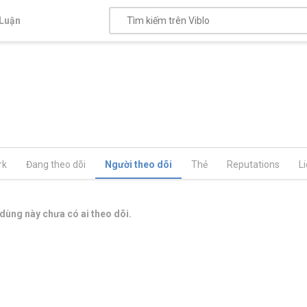
Luận
rk
Đang theo dõi
Người theo dõi
Thẻ
Reputations
L
dùng này chưa có ai theo dõi.