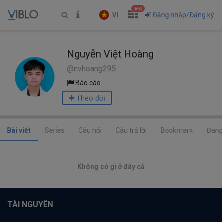
new
VI
Đăng nhập/Đăng ký
Nguyễn Việt Hoàng
@nvhoang295
Báo cáo
Theo dõi
Bài viết
Series
Câu hỏi
Câu trả lời
Bookmark
Đang
Không có gì ở đây cả
TÀI NGUYÊN