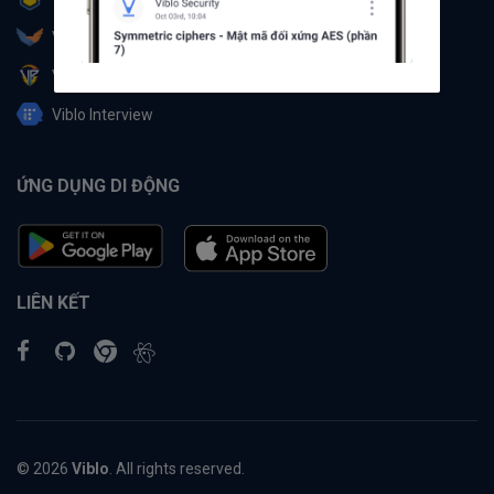
Viblo Partner
Viblo Battle
Viblo Interview
ỨNG DỤNG DI ĐỘNG
LIÊN KẾT
© 2026
Viblo
. All rights reserved.