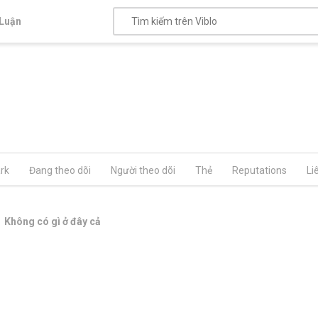
Luận
rk
Đang theo dõi
Người theo dõi
Thẻ
Reputations
Li
Không có gì ở đây cả