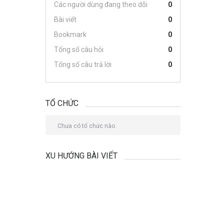
Các người dùng đang theo dõi
0
Bài viết
0
Bookmark
0
Tổng số câu hỏi
0
Tổng số câu trả lời
0
TỔ CHỨC
Chưa có tổ chức nào.
XU HƯỚNG BÀI VIẾT