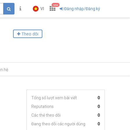
new
VI
Đăng nhập/Đăng ký
Theo dõi
ên hệ
Tổng số lượt xem bài viết
0
Reputations
0
Các thẻ theo dõi
0
Đang theo dõi các người dùng
0