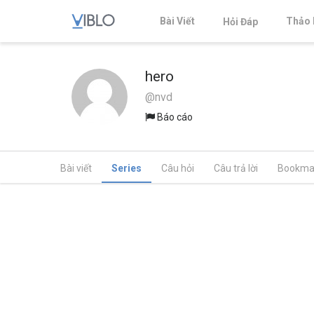
Bài Viết
Thảo 
Hỏi Đáp
hero
@nvd
Báo cáo
Bài viết
Series
Câu hỏi
Câu trả lời
Bookma