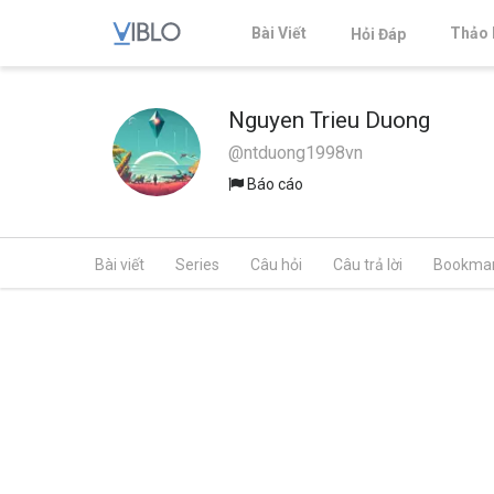
Bài Viết
Thảo 
Hỏi Đáp
Nguyen Trieu Duong
@ntduong1998vn
Báo cáo
Bài viết
Series
Câu hỏi
Câu trả lời
Bookma