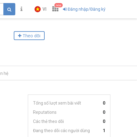
new
VI
Đăng nhập/Đăng ký
Theo dõi
ên hệ
Tổng số lượt xem bài viết
0
Reputations
0
Các thẻ theo dõi
0
Đang theo dõi các người dùng
1