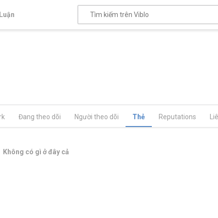
Luận
rk
Đang theo dõi
Người theo dõi
Thẻ
Reputations
Li
Không có gì ở đây cả