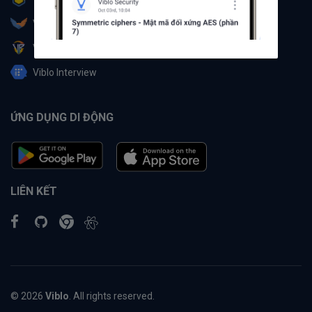
Viblo Partner
Viblo Battle
Viblo Interview
ỨNG DỤNG DI ĐỘNG
LIÊN KẾT
© 2026
Viblo
. All rights reserved.