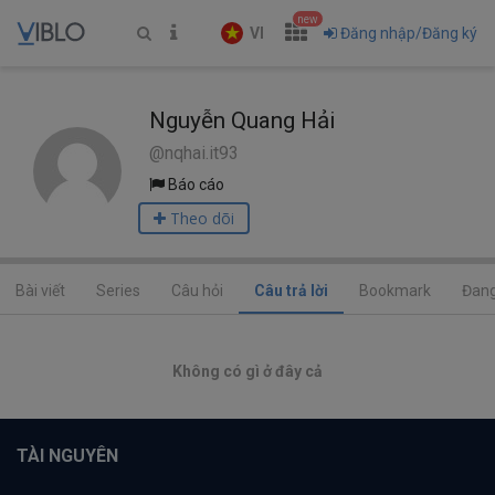
new
VI
Đăng nhập/Đăng ký
Nguyễn Quang Hải
@nqhai.it93
Báo cáo
Theo dõi
Bài viết
Series
Câu hỏi
Câu trả lời
Bookmark
Đang
Không có gì ở đây cả
TÀI NGUYÊN