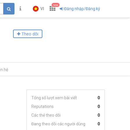
new
VI
Đăng nhập/Đăng ký
Theo dõi
ên hệ
Tổng số lượt xem bài viết
0
Reputations
0
Các thẻ theo dõi
0
Đang theo dõi các người dùng
0