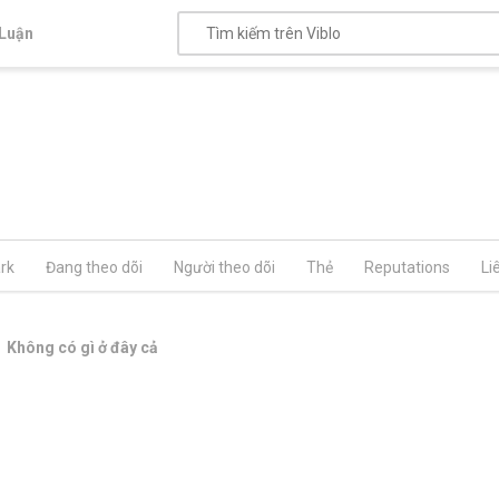
Luận
rk
Đang theo dõi
Người theo dõi
Thẻ
Reputations
Li
Không có gì ở đây cả