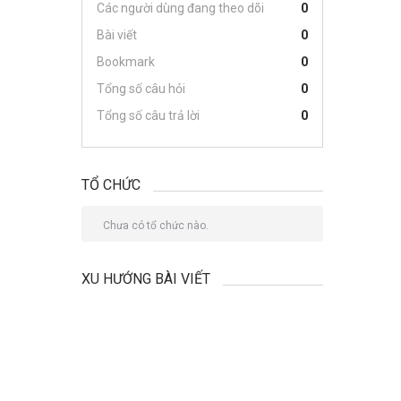
Các người dùng đang theo dõi
0
Bài viết
0
Bookmark
0
Tổng số câu hỏi
0
Tổng số câu trả lời
0
TỔ CHỨC
Chưa có tổ chức nào.
XU HƯỚNG BÀI VIẾT