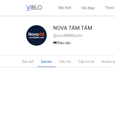
Bài Viết
Thảo 
Hỏi Đáp
NOVA TÁM TÁM
@nova8886com
Báo cáo
Bài viết
Series
Câu hỏi
Câu trả lời
Bookma