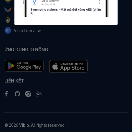
Viblo Partner
Viblo Battle
Viblo Interview
ỨNG DỤNG DI ĐỘNG
LIÊN KẾT
© 2026
Viblo
. All rights reserved.