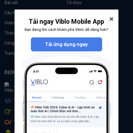
Bài viết
Tổ chức
Câu hỏi
Tags
Tải ngay Viblo Mobile App
Videos
Tác giả
Bạn đang tìm cách khám phá Viblo dễ dàng hơn?
Thảo luận
Đề xuất hệ thống
Công cụ
Machine Learning
Tải ứng dụng ngay
Trạng thái hệ thống
DỊCH VỤ
Viblo
Viblo Code
Viblo CTF
Viblo CV
Viblo Learning