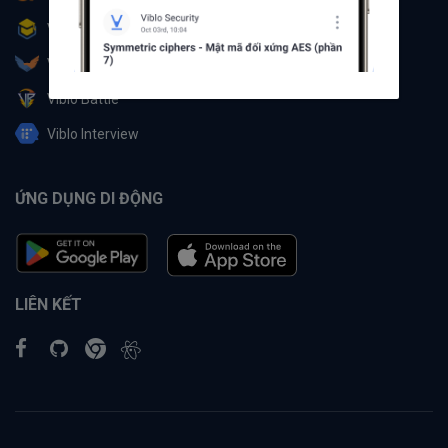
Viblo Learning
Viblo Partner
Viblo Battle
Viblo Interview
ỨNG DỤNG DI ĐỘNG
LIÊN KẾT