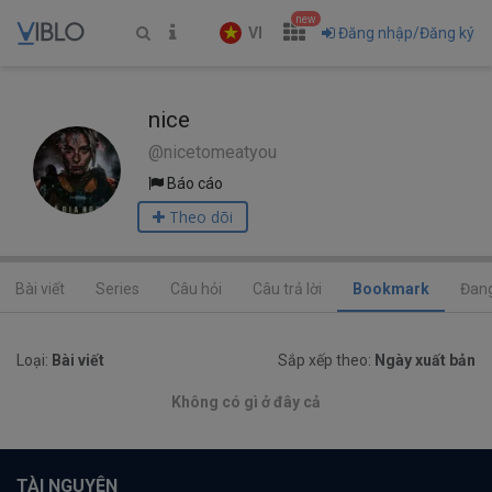
new
VI
Đăng nhập/Đăng ký
nice
@nicetomeatyou
Báo cáo
Theo dõi
Bài viết
Series
Câu hỏi
Câu trả lời
Bookmark
Đang
Loại:
Bài viết
Sắp xếp theo:
Ngày xuất bản
Không có gì ở đây cả
TÀI NGUYÊN