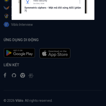
Viblo Partner
Viblo Battle
Viblo Interview
ỨNG DỤNG DI ĐỘNG
LIÊN KẾT
© 2026
Viblo
. All rights reserved.