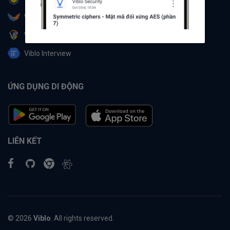
Viblo Partner
Viblo Battle
Viblo Interview
ỨNG DỤNG DI ĐỘNG
LIÊN KẾT
© 2026
Viblo
. All rights reserved.