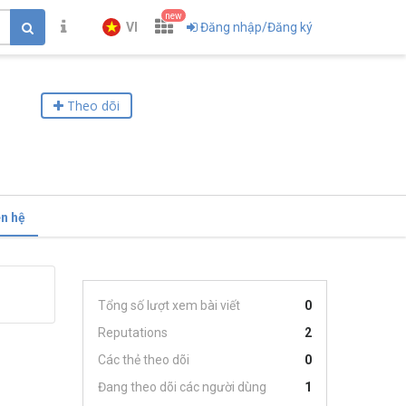
new
VI
Đăng nhập/Đăng ký
Theo dõi
ên hệ
Tổng số lượt xem bài viết
0
Reputations
2
Các thẻ theo dõi
0
Đang theo dõi các người dùng
1