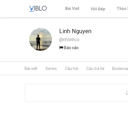
Bài Viết
Thảo 
Hỏi Đáp
Linh Nguyen
@nhlinhcs
Báo cáo
Bài viết
Series
Câu hỏi
Câu trả lời
Bookma