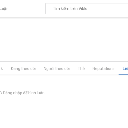
Luận
rk
Đang theo dõi
Người theo dõi
Thẻ
Reputations
Li
Đăng nhập để bình luận