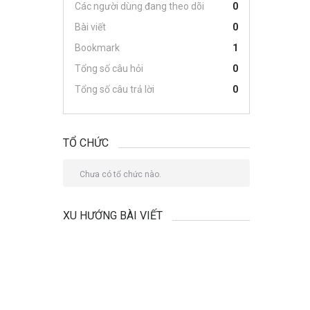
Các người dùng đang theo dõi
0
Bài viết
0
Bookmark
1
Tổng số câu hỏi
0
Tổng số câu trả lời
0
TỔ CHỨC
Chưa có tổ chức nào.
XU HƯỚNG BÀI VIẾT