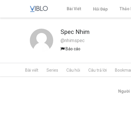
Bài Viết
Thảo 
Hỏi Đáp
Spec Nhim
@nhimspec
Báo cáo
Bài viết
Series
Câu hỏi
Câu trả lời
Bookma
Người 