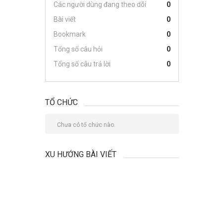
Các người dùng đang theo dõi
0
Bài viết
0
Bookmark
0
Tổng số câu hỏi
0
Tổng số câu trả lời
0
TỔ CHỨC
Chưa có tổ chức nào.
XU HƯỚNG BÀI VIẾT