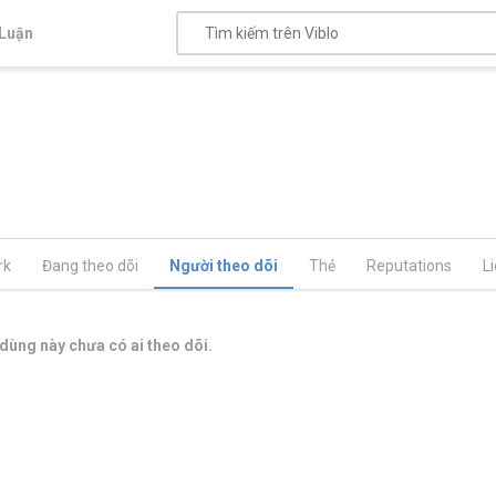
Luận
rk
Đang theo dõi
Người theo dõi
Thẻ
Reputations
L
dùng này chưa có ai theo dõi.