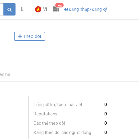
new
VI
Đăng nhập/Đăng ký
Theo dõi
iên hệ
Tổng số lượt xem bài viết
0
Reputations
0
Các thẻ theo dõi
0
Đang theo dõi các người dùng
0