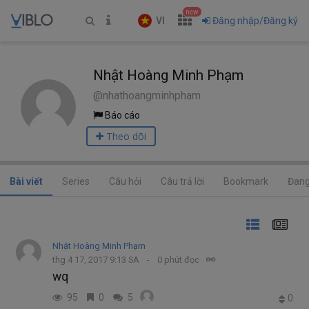
new
VI
Đăng nhập/Đăng ký
Nhật Hoàng Minh Phạm
@nhathoangminhpham
Báo cáo
Theo dõi
Bài viết
Series
Câu hỏi
Câu trả lời
Bookmark
Đang
Nhật Hoàng Minh Phạm
thg 4 17, 2017 9:13 SA
0 phút đọc
wq
95
0
5
0