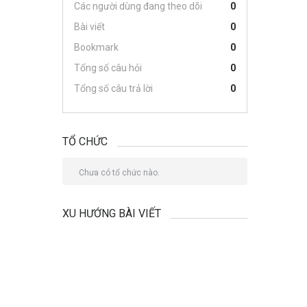
Các người dùng đang theo dõi
0
Bài viết
0
Bookmark
0
Tổng số câu hỏi
0
Tổng số câu trả lời
0
TỔ CHỨC
Chưa có tổ chức nào.
XU HƯỚNG BÀI VIẾT