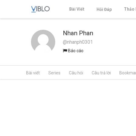
Bài Viết
Thảo 
Hỏi Đáp
Nhan Phan
@nhanph0301
Báo cáo
Bài viết
Series
Câu hỏi
Câu trả lời
Bookma