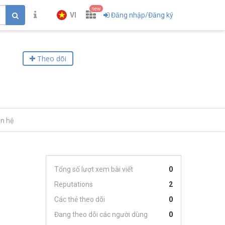
new
VI
Đăng nhập/Đăng ký
Theo dõi
ên hệ
Tổng số lượt xem bài viết
0
Reputations
2
Các thẻ theo dõi
0
Đang theo dõi các người dùng
0