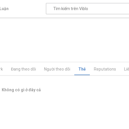
Luận
rk
Đang theo dõi
Người theo dõi
Thẻ
Reputations
Li
Không có gì ở đây cả