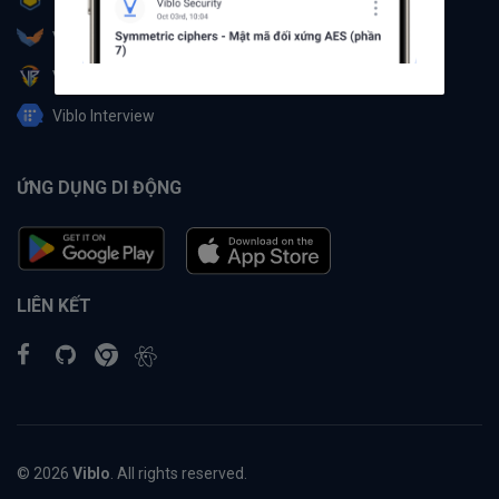
Viblo Partner
Viblo Battle
Viblo Interview
ỨNG DỤNG DI ĐỘNG
LIÊN KẾT
© 2026
Viblo
. All rights reserved.