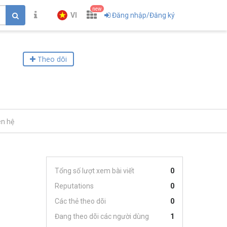
new
VI
Đăng nhập/Đăng ký
Theo dõi
ên hệ
Tổng số lượt xem bài viết
0
Reputations
0
Các thẻ theo dõi
0
Đang theo dõi các người dùng
1