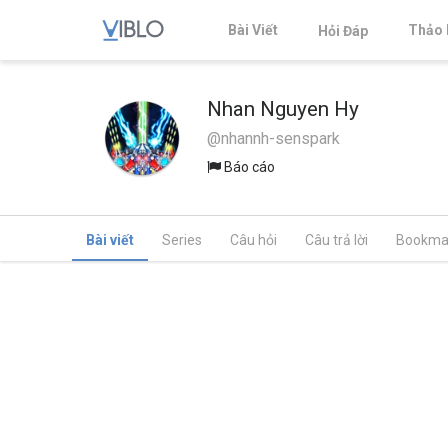
Bài Viết
Thảo 
Hỏi Đáp
Nhan Nguyen Hy
@nhannh-senspark
Báo cáo
Bài viết
Series
Câu hỏi
Câu trả lời
Bookma