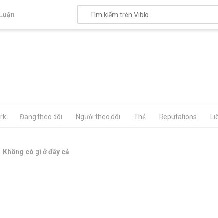
Luận
rk
Đang theo dõi
Người theo dõi
Thẻ
Reputations
Li
Không có gì ở đây cả