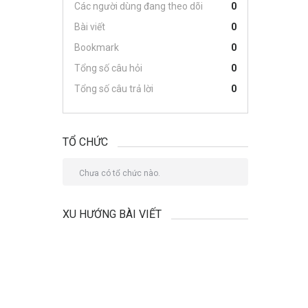
Các người dùng đang theo dõi
0
Bài viết
0
Bookmark
0
Tổng số câu hỏi
0
Tổng số câu trả lời
0
TỔ CHỨC
Chưa có tổ chức nào.
XU HƯỚNG BÀI VIẾT