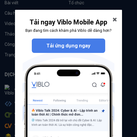
Bài viết
Tổ chức
Câu hỏi
Tags
Tải ngay Viblo Mobile App
Videos
Tác giả
Bạn đang tìm cách khám phá Viblo dễ dàng hơn?
Thảo luận
Đề xuất hệ thống
Công cụ
Machine Learning
Tải ứng dụng ngay
Trạng thái hệ thống
DỊCH VỤ
Viblo
Viblo Code
Viblo CTF
Viblo CV
Viblo Learning