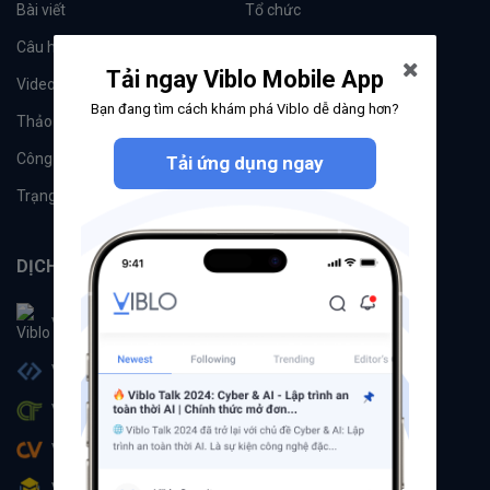
Bài viết
Tổ chức
Câu hỏi
Tags
Tải ngay Viblo Mobile App
Videos
Tác giả
Bạn đang tìm cách khám phá Viblo dễ dàng hơn?
Thảo luận
Đề xuất hệ thống
Công cụ
Machine Learning
Tải ứng dụng ngay
Trạng thái hệ thống
DỊCH VỤ
Viblo
Viblo Code
Viblo CTF
Viblo CV
Viblo Learning