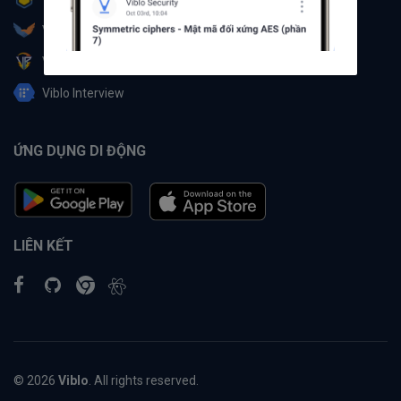
Viblo Partner
Viblo Battle
Viblo Interview
ỨNG DỤNG DI ĐỘNG
LIÊN KẾT
© 2026
Viblo
. All rights reserved.